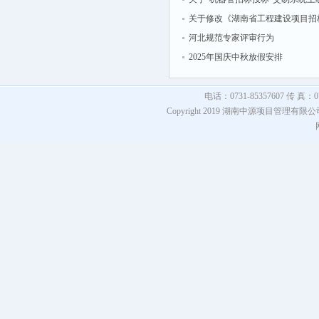
配式建筑工程总承包（EMPC）范
关于修改《湖南省工程建设项目招
通知
信用评价管理办法》的通知
河北规范专家评审行为
2025年国庆中秋放假安排
电话：0731-85357607 传 真：073
Copyright 2019 湖南中源项目管